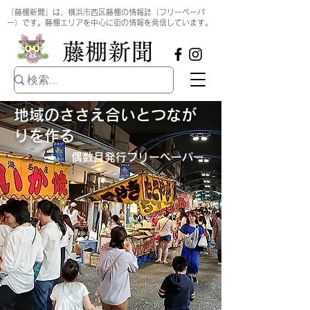
​
「藤棚新聞」は、横浜市西区藤棚の情報誌（フリーペーパ
ー）です。藤棚エリアを中心に街の情報を発信しています。
​藤棚新聞
地域のささえ合いとつなが
りを作る
偶数月発行​フリーペーパー