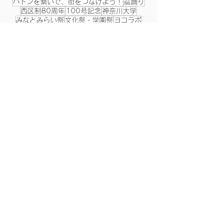
バトンを繋いで、街をつなげよう！
盆踊り
西区制80周年
100号記念
神奈川大学
みなとみらい祭
文化祭・学園祭
ヨコラボ
夏祭り
日本科学振興協会
湧水
福祉体操
蒸気機関車
阿波踊り体操