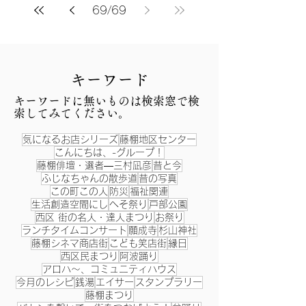
69
/
69
​キーワード
​キーワードに無いものは検索窓で検
索してみてください。
気になるお店シリーズ
藤棚地区センター
こんにちは、-グループ！
藤棚俳壇・選者―三村凪彦
昔と今
ふじなちゃんの散歩道
昔の写真
この町この人
防災
福祉関連
生活創造空間にし
へそ祭り
戸部公園
西区 街の名人・達人まつり
お祭り
ランチタイムコンサート
願成寺
杉山神社
藤棚シネマ商店街
こども笑店街
縁日
西区民まつり
阿波踊り
アロハ～、コミュニティハウス
今月のレシピ
銭湯
エイサー
スタンプラリー
藤棚まつり