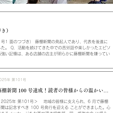
づき）
00 号1 面のつづき） 藤棚新聞の発起人であり、代表を後進に
た。 Q．活動を続けてきた中での苦労話や楽しかったエピソ
番強い記憶は、ある店舗の店主が明らかに藤棚新聞を嫌ってい
025年 第101号
藤棚新聞 100 号達成！読者の皆様からの温かいメ
ッセージに感謝！
＜2025年 第101号＞ 地域の皆様に支えられ、6 月で藤棚
新聞は記念すべき 100 号発行を迎える ことができました。心