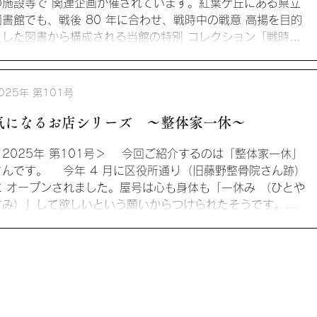
の施設等で 関連企画が催されています。紅葉ケ丘にある県立
図書館でも、戦後 80 年に合わせ、戦時中の戦意 高揚を目的
とした図書から構成される当館の特別 コレクション「戦時文
」と、関連資料を 5 月か...
025年 第101号
気になるお店シリーズ ～整体家一休～
＜2025年 第101号＞ 今回ご紹介するのは「整体家一休」
さんです。 今年 4 月に区役所通り（旧藤野整骨院さん跡）
に オープンされました。屋号は心も身体も「一休み （ひとや
すみ）」して欲しいという願いからつけられたそうです。...