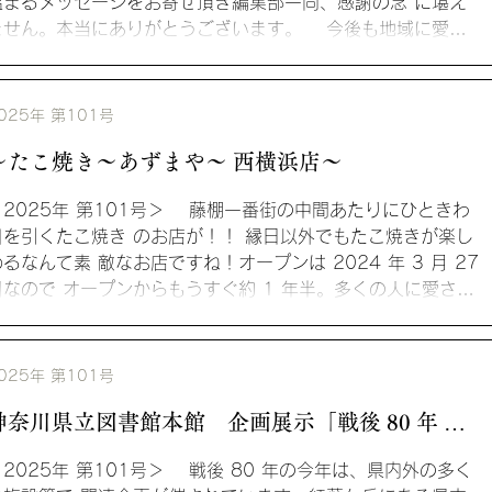
温まるメッセージをお寄せ頂き編集部一同、感謝の念 に堪え
ません。本当にありがとうございます。 今後も地域に愛さ
れ続ける新聞を目指していきますので、...
025年 第101号
～たこ焼き～あずまや～ 西横浜店～
＜2025年 第101号＞ 藤棚一番街の中間あたりにひときわ
目を引くたこ焼き のお店が！！ 縁日以外でもたこ焼きが楽し
めるなんて素 敵なお店ですね！オープンは 2024 年 3 月 27
日なので オープンからもうすぐ約 1 年半。多くの人に愛され
い...
025年 第101号
神奈川県立図書館本館 企画展示「戦後 80 年 戦
時文庫と戦時下の図書館活動」あと 3 週間
＜2025年 第101号＞ 戦後 80 年の今年は、県内外の多く