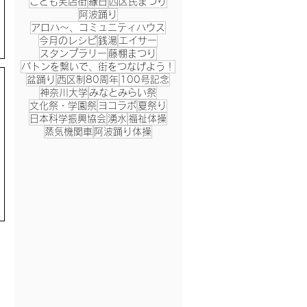
こども笑店街
縁日
西区民まつり
阿波踊り
アロハ～、コミュニティハウス
今月のレシピ
銭湯
エイサー
スタンプラリー
藤棚まつり
バトンを繋いで、街をつなげよう！
盆踊り
西区制80周年
100号記念
神奈川大学
みなとみらい祭
文化祭・学園祭
ヨコラボ
夏祭り
日本科学振興協会
湧水
福祉体操
蒸気機関車
阿波踊り体操