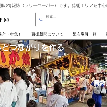
藤棚の情報誌（フリーペーパー）です。藤棚エリアを中
号外（特集）
藤棚新聞について
配布場所一覧
いとつながりを作る
偶数