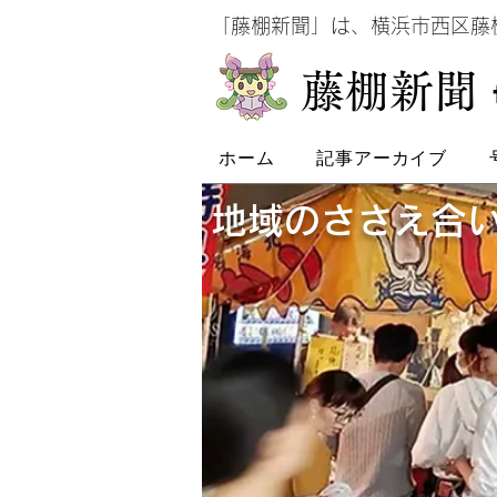
​
「藤棚新聞」は、横浜市西区
​藤棚新聞
ホーム
記事アーカイブ
地域のささえ合