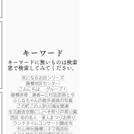
​キーワード
​キーワードに無いものは検索
窓で検索してみてください。
気になるお店シリーズ
藤棚地区センター
こんにちは、-グループ！
藤棚俳壇・選者―三村凪彦
昔と今
ふじなちゃんの散歩道
昔の写真
この町この人
防災
福祉関連
生活創造空間にし
へそ祭り
戸部公園
西区 街の名人・達人まつり
お祭り
ランチタイムコンサート
願成寺
杉山神社
藤棚シネマ商店街