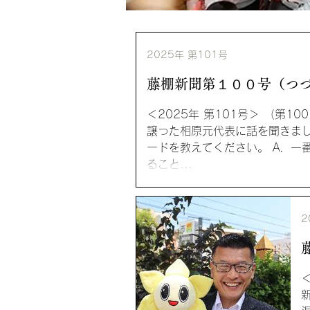
2025年 第101号
藤棚新聞第１００号（つ
＜2025年 第101号＞ （第1
譲った相原元代表に話を聞きまし
ードを教えてください。 A．一
ること...
2