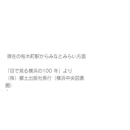
現在の桜木町駅からみなとみらい方面
「目で見る横浜の100 年」より
（株）郷土出版社発行（横浜中央図書
館）
タグ：
昔と今
2016年 第49号
2016年