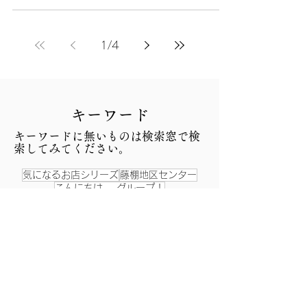
1
/
4
​キーワード
​キーワードに無いものは検索窓で検
索してみてください。
気になるお店シリーズ
藤棚地区センター
こんにちは、-グループ！
藤棚俳壇・選者―三村凪彦
昔と今
ふじなちゃんの散歩道
昔の写真
この町この人
防災
福祉関連
生活創造空間にし
へそ祭り
戸部公園
西区 街の名人・達人まつり
お祭り
ランチタイムコンサート
願成寺
杉山神社
藤棚シネマ商店街
こども笑店街
縁日
西区民まつり
阿波踊り
アロハ～、コミュニティハウス