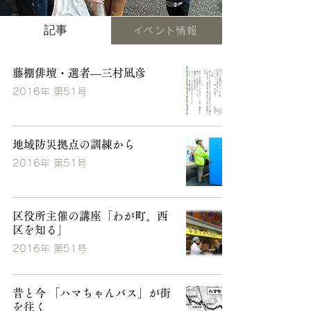
記事
イベント情報
藤棚俳壇・選者―三村凪彦
2016年 第51号
地域防災拠点の訓練から
2016年 第51号
区役所主催の講座「わが町、西
区を知る」
2016年 第51号
昔と今 「ハマちゃんバス」が街
を往く