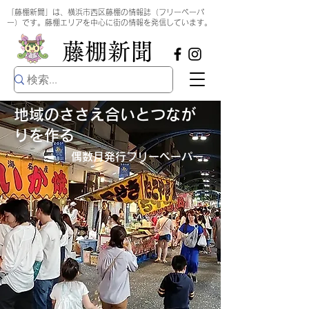
​
「藤棚新聞」は、横浜市西区藤棚の情報誌（フリーペーパ
ー）です。藤棚エリアを中心に街の情報を発信しています。
​藤棚新聞
地域のささえ合いとつなが
りを作る
偶数月発行​フリーペーパー