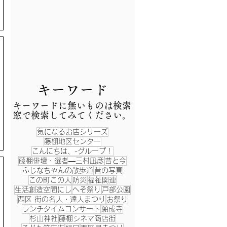
​キーワード
​キーワードに無いものは検索
窓で検索してみてください。
気になるお店シリーズ
藤棚地区センター
こんにちは、-グループ！
藤棚俳壇・選者―三村凪彦
昔と今
ふじなちゃんの散歩道
昔の写真
この町この人
防災
福祉関連
生活創造空間にし
へそ祭り
戸部公園
西区 街の名人・達人まつり
お祭り
ランチタイムコンサート
願成寺
杉山神社
藤棚シネマ商店街