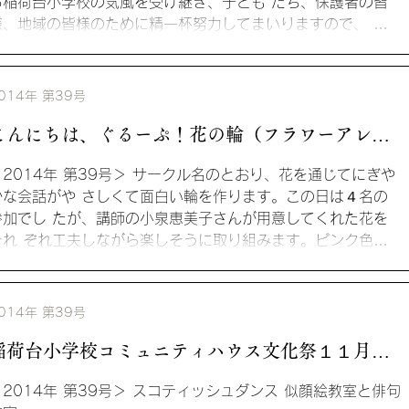
る稲荷台小学校の気風を受け継ぎ、子ども たち、保護者の皆
様、地域の皆様のために精一杯努力してまいりますので、 ど
うぞよろしくお願い申し上げます。...
014年 第39号
こんにちは、ぐるーぷ！花の輪（フラワーアレン
ジメント）
＜2014年 第39号＞ サークル名のとおり、花を通じてにぎや
かな会話がや さしくて面白い輪を作ります。この日は４名の
参加でし たが、講師の小泉恵美子さんが用意してくれた花を
それ ぞれ工夫しながら楽しそうに取り組みます。ピンク色
...
014年 第39号
稲荷台小学校コミュニティハウス文化祭１１月１5
日～１６日
＜2014年 第39号＞ スコティッシュダンス 似顔絵教室と俳句