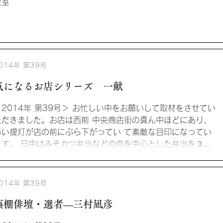
教室
014年 第39号
気になるお店シリーズ 一献
＜2014年 第39号＞ お忙しい中をお願いして取材をさせてい
ただきました。お店は西前 中央商店街の真ん中ほどにあり、
赤い提灯が店の前にぶら下がってい て素敵な目印になってい
ます。 日中はみそカツ弁当などの肉を中心とした弁当を３種
作って店...
014年 第39号
藤棚俳壇・選者―三村凪彦