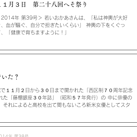
１１月３日 第二十八回へそ祭り
＜2014年 第39号＞ 若いおかあさんは、「私は神輿が大好
き、血が騒ぐ、自分で担ぎたいくらい」 神輿の下をくぐっ
て、「健康で育ちますように！」
でいた？
図書館で１１月２日から３０日まで開かれた「西区制７０周年記念
れた「藤棚銀座３０年誌」（昭和５７年発行）の 中に俳優の
。 それによると高校を出て間もないころ新米女優としてスタ
014年 第38号