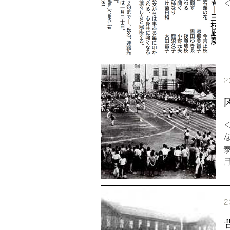
＜
2
た
2