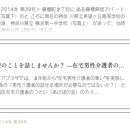
希望ヶ丘高等学校）
＜2014年 第39号＞ 藤棚町２丁目に ある藤棚県営アパ ート
（写真下）のと ころに現在の神奈 川県立希望ヶ丘高等学校の
前身、神奈川県立 横浜第一中学校（写真上） があって、当時
は神中と呼 ばれていました。
のことを話しませんか？ ―在宅男性介護者の集
所長 井口雅俊
域ケアプラザでは、３年前から“在宅男性介護者の集い”を実施し
員の「男性介護者の話せる場所が必要なのではないか？」 と
区在宅介護者のつどい「あけぼの会」の方々...
014年 第39号