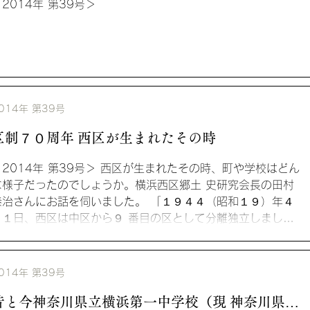
2014年 第39号＞
014年 第39号
区制７０周年 西区が生まれたその時
＜2014年 第39号＞ 西区が生まれたその時、町や学校はどん
な様子だったのでしょうか。横浜西区郷土 史研究会長の田村
泰治さんにお話を伺いました。 「１９４４（昭和１９）年４
月１日、西区は中区から９ 番目の区として分離独立しまし
。...
014年 第39号
昔と今神奈川県立横浜第一中学校（現 神奈川県立