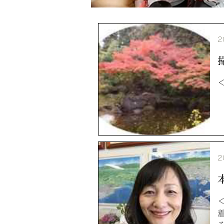
2
＜
2