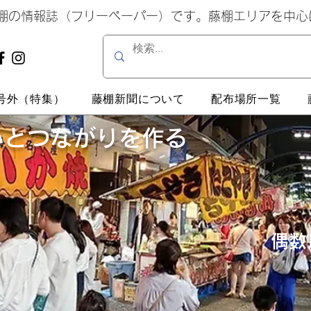
藤棚の情報誌（フリーペーパー）です。藤棚エリアを中
号外（特集）
藤棚新聞について
配布場所一覧
いとつながりを作る
偶数