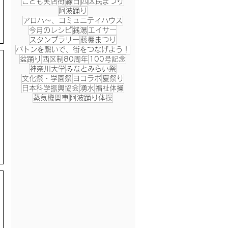
こども笑店街
縁日
西区民まつり
阿波踊り
アロハ～、コミュニティハウス
今月のレシピ
銭湯
エイサー
スタンプラリー
藤棚まつり
バトンを繋いで、街をつなげよう！
盆踊り
西区制80周年
100号記念
神奈川大学
みなとみらい祭
文化祭・学園祭
ヨコラボ
夏祭り
日本科学振興協会
湧水
福祉体操
蒸気機関車
阿波踊り体操