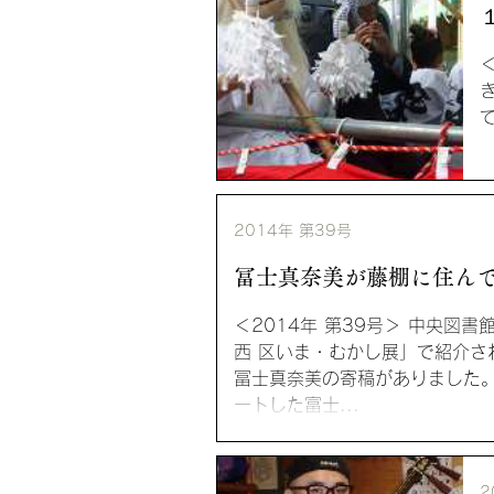
2014年 第39号
冨士真奈美が藤棚に住ん
＜2014年 第39号＞ 中央
西 区いま・むかし展」で紹介さ
冨士真奈美の寄稿がありました
ートした富士...
2