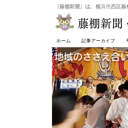
​
「藤棚新聞」は、横浜市西区
​藤棚新聞
ホーム
記事アーカイブ
地域のささえ合