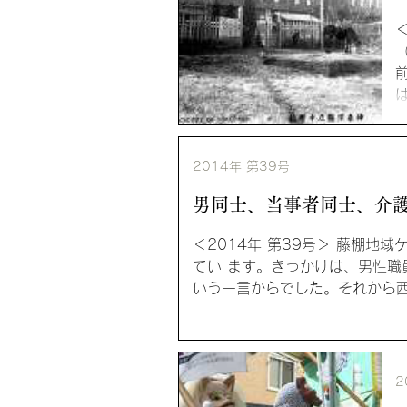
2014年 第39号
男同士、当事者同士、介護
い―藤棚地域ケアプラザ副
＜2014年 第39号＞ 藤棚地
てい ます。きっかけは、男性職
いう一言からでした。それから西
2