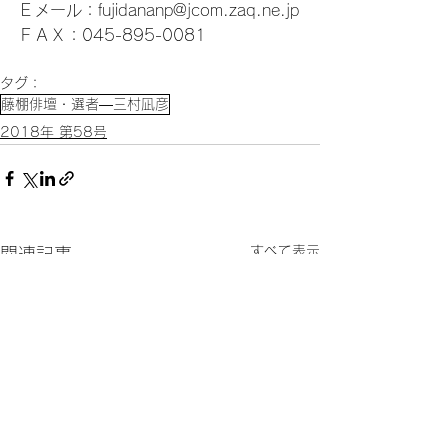
Ｅメール：fujidananp@jcom.zaq.ne.jp
ＦＡＸ：045-895-0081
タグ：
藤棚俳壇・選者―三村凪彦
2018年 第58号
すべて表示
関連記事