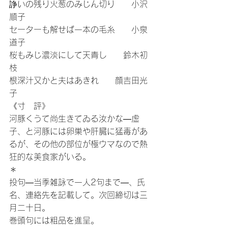
諍いの残り火葱のみじん切り　　小沢
順子
セーターも解せば一本の毛糸　　小泉
道子
桜もみじ濃淡にして天青し　　鈴木初
枝
根深汁又かと夫はあきれ　　顔吉田光
子
《寸　評》
河豚くうて尚生きてゐる汝かな―虚
子、と河豚には卵巣や肝臓に猛毒があ
るが、その他の部位が極ウマなので熱
狂的な美食家がいる。
＊
投句―当季雑詠で一人2句まで―、氏
名、連絡先を記載して。次回締切は三
月二十日。
巻頭句には粗品を進呈。