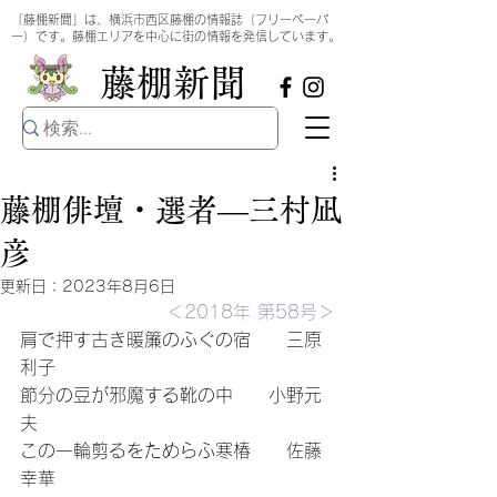
​
「藤棚新聞」は、横浜市西区藤棚の情報誌（フリーペーパ
ー）です。藤棚エリアを中心に街の情報を発信しています。
​藤棚新聞
藤棚俳壇・選者―三村凪
彦
更新日：
2023年8月6日
＜2018年 第58号＞
肩で押す古き暖簾のふぐの宿　　三原
利子
節分の豆が邪魔する靴の中　　小野元
夫
この一輪剪るをためらふ寒椿　　佐藤
幸華