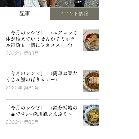
記事
イベント情報
「今月のレシピ」 ♪エアコンで
体が冷えていませんか？ミネラ
ル補給も一緒にワカメスープ♪
2022年 第83号
「今月のレシピ」 ♪簡単お豆た
くさん鯉のぼりカレー♪
2022年 第81号
「今月のレシピ」 ♪鉄分補給の
一品です♪～深川風どんぶり～
2022年 第80号