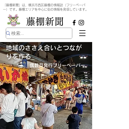
​
「藤棚新聞」は、横浜市西区藤棚の情報誌（フリーペーパ
ー）です。藤棚エリアを中心に街の情報を発信しています。
​藤棚新聞
地域のささえ合いとつなが
りを作る
偶数月発行​フリーペーパー