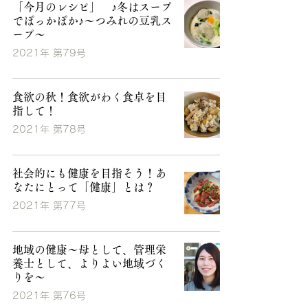
「今月のレシピ」 ♪冬はスープ
でぽっかぽか♪～つみれの豆乳ス
ープ～
2021年 第79号
食欲の秋！食欲がわく食卓を目
指して！
2021年 第78号
社会的にも健康を目指そう！あ
なたにとって「健康」とは？
2021年 第77号
地域の健康～母として、管理栄
養士として、よりよい地域づく
りを～
2021年 第76号