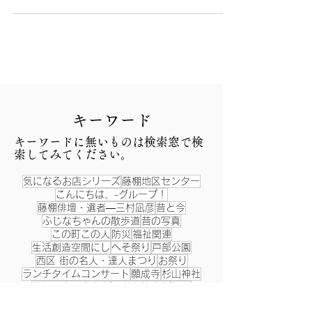
​キーワード
​キーワードに無いものは検索窓で検
索してみてください。
気になるお店シリーズ
藤棚地区センター
こんにちは、-グループ！
藤棚俳壇・選者―三村凪彦
昔と今
ふじなちゃんの散歩道
昔の写真
この町この人
防災
福祉関連
生活創造空間にし
へそ祭り
戸部公園
西区 街の名人・達人まつり
お祭り
ランチタイムコンサート
願成寺
杉山神社
藤棚シネマ商店街
こども笑店街
縁日
西区民まつり
阿波踊り