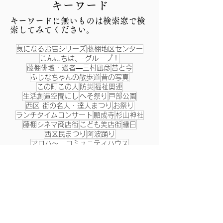
​キーワード
​キーワードに無いものは検索窓で検
索してみてください。
気になるお店シリーズ
藤棚地区センター
こんにちは、-グループ！
藤棚俳壇・選者―三村凪彦
昔と今
ふじなちゃんの散歩道
昔の写真
この町この人
防災
福祉関連
生活創造空間にし
へそ祭り
戸部公園
西区 街の名人・達人まつり
お祭り
ランチタイムコンサート
願成寺
杉山神社
藤棚シネマ商店街
こども笑店街
縁日
西区民まつり
阿波踊り
アロハ～、コミュニティハウス
今月のレシピ
銭湯
エイサー
スタンプラリー
藤棚まつり
バトンを繋いで、街をつなげよう！
盆踊り
西区制80周年
100号記念
神奈川大学
みなとみらい祭
文化祭・学園祭
ヨコラボ
夏祭り
日本科学振興協会
湧水
福祉体操
蒸気機関車
阿波踊り体操