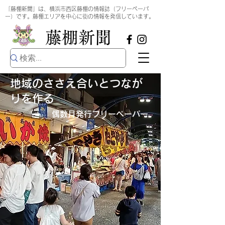
​
「藤棚新聞」は、横浜市西区藤棚の情報誌（フリーペーパ
ー）です。藤棚エリアを中心に街の情報を発信しています。
​藤棚新聞
地域のささえ合いとつなが
りを作る
偶数月発行​フリーペーパー