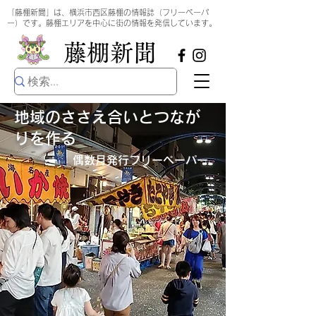
​
「藤棚新聞」は、横浜市西区藤棚の情報誌（フリーペーパ
ー）です。藤棚エリアを中心に街の情報を発信しています。
​藤棚新聞
地域のささえ合いとつなが
りを作る
偶数月発行​フリーペーパー