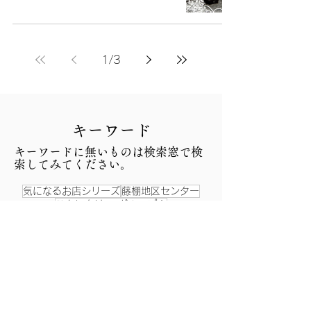
1
/
3
​キーワード
​キーワードに無いものは検索窓で検
索してみてください。
気になるお店シリーズ
藤棚地区センター
こんにちは、-グループ！
藤棚俳壇・選者―三村凪彦
昔と今
ふじなちゃんの散歩道
昔の写真
この町この人
防災
福祉関連
生活創造空間にし
へそ祭り
戸部公園
西区 街の名人・達人まつり
お祭り
ランチタイムコンサート
願成寺
杉山神社
藤棚シネマ商店街
こども笑店街
縁日
西区民まつり
阿波踊り