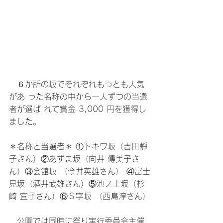
　６か所の坂でそれぞれもっとも人気
があ った名称の中から一人ずつの当選
者が選ば れて賞金 3,000 円を獲得し
ました。
＊名称と当選者＊ ①トキワ坂（吉田靜
子さん）②あずま坂（向井 傳美子さ
ん）③会館坂 （今井英雄さん） ④富士
見坂（酒井武雄さん）⑤池ノ上坂（杉
崎 宜子さん）⑥Ｓ字坂 （西島淳さん）
　公園では同時に祭り実行委員会主催