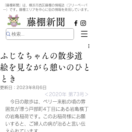
​
「藤棚新聞」は、横浜市西区藤棚の情報誌（フリーペーパ
ー）です。藤棚エリアを中心に街の情報を発信しています。
​藤棚新聞
ふじなちゃんの散歩道
絵を見ながら憩いのひと
とき
更新日：
2023年8月6日
＜2020年 第73号＞
　今日の散歩は、ペリー来航の頃の雰
囲気が漂う戸部町4丁目にある岩亀横丁
の岩亀稲荷です。このお稲荷様にお願
いすると、ご婦人の病が治ると言い伝
えられています。