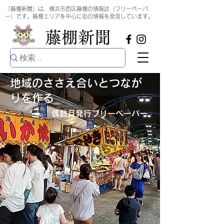
​
「藤棚新聞」は、横浜市西区藤棚の情報誌（フリーペーパ
ー）です。藤棚エリアを中心に街の情報を発信しています。
​藤棚新聞
地域のささえ合いとつなが
りを作る
偶数月発行​フリーペーパー