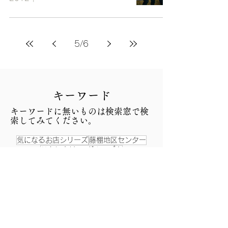
5
/
6
​キーワード
​キーワードに無いものは検索窓で検
索してみてください。
気になるお店シリーズ
藤棚地区センター
こんにちは、-グループ！
藤棚俳壇・選者―三村凪彦
昔と今
ふじなちゃんの散歩道
昔の写真
この町この人
防災
福祉関連
生活創造空間にし
へそ祭り
戸部公園
西区 街の名人・達人まつり
お祭り
ランチタイムコンサート
願成寺
杉山神社
藤棚シネマ商店街
こども笑店街
縁日
西区民まつり
阿波踊り