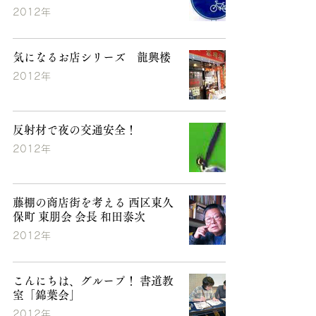
2012年
気になるお店シリーズ 龍興楼
2012年
反射材で夜の交通安全！
2012年
藤棚の商店街を考える 西区東久
保町 東朋会 会長 和田泰次
2012年
こんにちは、グループ！ 書道教
室「錦葉会」
2012年