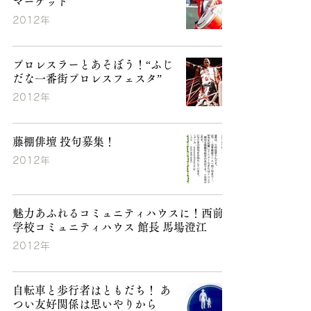
マーケット
2012年
プロレスラーとあそぼう！“ふじ
だな一番街プロレスフェスタ”
2012年
藤棚俳壇 投句募集！
2012年
魅力あふれるコミュニティハウスに！西前小
学校コミュニティハウス 館長 馬場澄江
2012年
自転車と歩行者はともだち！ あ
つい友好関係は思いやりから