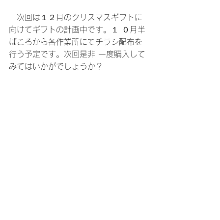
　次回は１２月のクリスマスギフトに
向けてギフトの計画中です。１ ０月半
ばころから各作業所にてチラシ配布を
行う予定です。次回是非 一度購入して
みてはいかがでしょうか？
2010年
すべて表示
関連記事