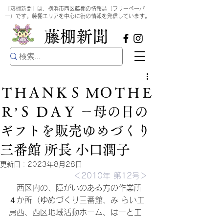
​
「藤棚新聞」は、横浜市西区藤棚の情報誌（フリーペーパ
ー）です。藤棚エリアを中心に街の情報を発信しています。
​藤棚新聞
ＴＨＡＮＫＳ ＭＯＴＨＥ
ＲʼＳ ＤＡＹ －母の日の
ギフトを販売ゆめづくり
三番館 所長 小口潤子
更新日：
2023年8月28日
＜2010年 第12号＞
　西区内の、障がいのある方の作業所
４か所（ゆめづくり三番館、み らい工
房西、西区地域活動ホーム、はーと工