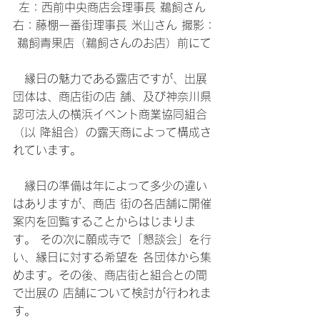
左：西前中央商店会理事長 鵜飼さん 
右：藤棚一番街理事長 米山さん 撮影：
鵜飼青果店（鵜飼さんのお店）前にて
　縁日の魅力である露店ですが、出展
団体は、商店街の店 舗、及び神奈川県
認可法人の横浜イベント商業協同組合
（以 降組合）の露天商によって構成さ
れています。
　縁日の準備は年によって多少の違い
はありますが、商店 街の各店舗に開催
案内を回覧することからはじまりま
す。 その次に願成寺で「懇談会」を行
い、縁日に対する希望を 各団体から集
めます。その後、商店街と組合との間
で出展の 店舗について検討が行われま
す。