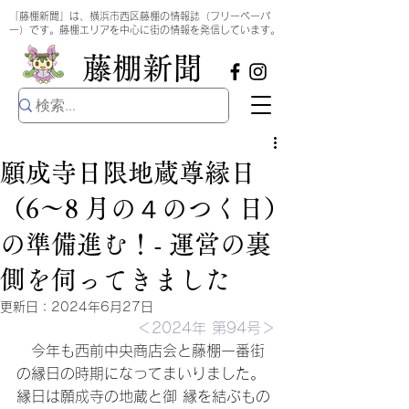
​
「藤棚新聞」は、横浜市西区藤棚の情報誌（フリーペーパ
ー）です。藤棚エリアを中心に街の情報を発信しています。
​藤棚新聞
願成寺日限地蔵尊縁日
（6～8 月の４のつく日）
の準備進む！- 運営の裏
側を伺ってきました
更新日：
2024年6月27日
＜2024年 第94号＞
　今年も西前中央商店会と藤棚一番街
の縁日の時期になってまいりました。
縁日は願成寺の地蔵と御 縁を結ぶもの