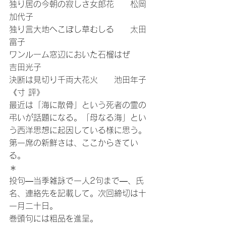
独り居の今朝の寂しさ女郎花　　松岡
加代子
独り言大地へこぼし草むしる　　太田
富子
ワンルーム窓辺においた石榴はぜ　　
吉田光子
決断は見切り千両大花火　　池田年子
《寸 評》
最近は「海に散骨」という死者の霊の
弔いが話題になる。「母なる海」とい
う西洋思想に起因している様に思う。
第一席の新鮮さは、ここからきてい
る。
＊
投句―当季雑詠で一人2句まで―、氏
名、連絡先を記載して。次回締切は十
一月二十日。
巻頭句には粗品を進呈。