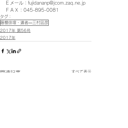
Ｅメール：fujidananp@jcom.zaq.ne.jp
ＦＡＸ：045-895-0081
タグ：
藤棚俳壇・選者―三村凪彦
2017年 第56号
2017年
すべて表示
関連記事