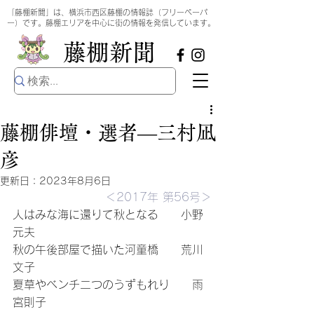
​
「藤棚新聞」は、横浜市西区藤棚の情報誌（フリーペーパ
ー）です。藤棚エリアを中心に街の情報を発信しています。
​藤棚新聞
藤棚俳壇・選者―三村凪
彦
更新日：
2023年8月6日
＜2017年 第56号＞
人はみな海に還りて秋となる　　小野
元夫
秋の午後部屋で描いた河童橋　　荒川
文子
夏草やベンチ二つのうずもれり　　雨
宮則子