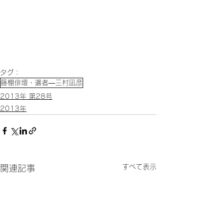
タグ：
藤棚俳壇・選者―三村凪彦
2013年 第28号
2013年
すべて表示
関連記事