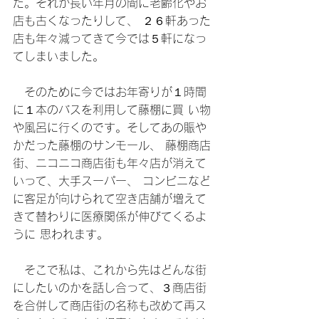
た。それが長い年月の間に老齢化やお
店も古くなったりして、 ２６軒あった
店も年々減ってきて今では５軒になっ
てしまいました。
　そのために今ではお年寄りが１時間
に１本のバスを利用して藤棚に買 い物
や風呂に行くのです。そしてあの賑や
かだった藤棚のサンモール、 藤棚商店
街、ニコニコ商店街も年々店が消えて
いって、大手スーパー、 コンビニなど
に客足が向けられて空き店舗が増えて
きて替わりに医療関係が伸びてくるよ
うに 思われます。
　そこで私は、これから先はどんな街
にしたいのかを話し合って、３商店街 
を合併して商店街の名称も改めて再ス