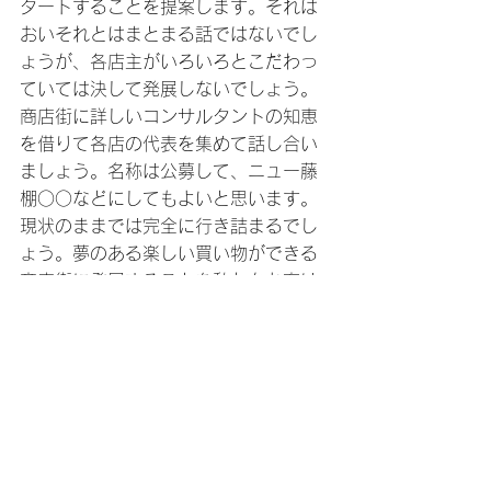
タートすることを提案します。それは 
おいそれとはまとまる話ではないでし
ょうが、各店主がいろいろとこだわっ 
ていては決して発展しないでしょう。
商店街に詳しいコンサルタントの知恵 
を借りて各店の代表を集めて話し合い
ましょう。名称は公募して、ニュー藤 
棚○○などにしてもよいと思います。
現状のままでは完全に行き詰まるでし 
ょう。夢のある楽しい買い物ができる
商店街に発展することを私たちお客は
切に願っています。
2012年
すべて表示
関連記事