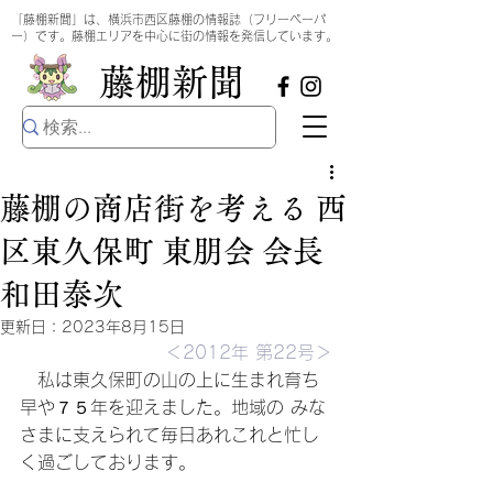
​
「藤棚新聞」は、横浜市西区藤棚の情報誌（フリーペーパ
ー）です。藤棚エリアを中心に街の情報を発信しています。
​藤棚新聞
藤棚の商店街を考える 西
区東久保町 東朋会 会長
和田泰次
更新日：
2023年8月15日
＜2012年 第22号＞
　私は東久保町の山の上に生まれ育ち
早や７５年を迎えました。地域の みな
さまに支えられて毎日あれこれと忙し
く過ごしております。