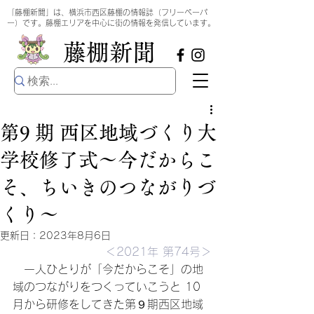
​
「藤棚新聞」は、横浜市西区藤棚の情報誌（フリーペーパ
ー）です。藤棚エリアを中心に街の情報を発信しています。
​藤棚新聞
第9 期 西区地域づくり大
学校修了式～今だからこ
そ、ちいきのつながりづ
くり～
更新日：
2023年8月6日
＜2021年 第74号＞
　一人ひとりが「今だからこそ」の地
域のつながりをつくっていこうと 10 
月から研修をしてきた第９期西区地域