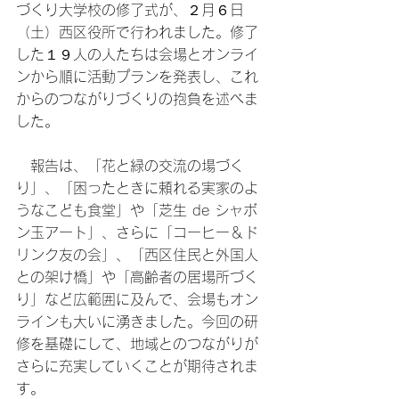
づくり大学校の修了式が、２月６日
（土）西区役所で行われました。修了
した１９人の人たちは会場とオンライ
ンから順に活動プランを発表し、これ
からのつながりづくりの抱負を述べま
した。
　報告は、「花と緑の交流の場づく
り」、「困ったときに頼れる実家のよ
うなこども食堂」や「芝生 de シャボ
ン玉アート」、さらに「コーヒー＆ド
リンク友の会」、「西区住民と外国人
との架け橋」や「高齢者の居場所づく
り」など広範囲に及んで、会場もオン
ラインも大いに湧きました。今回の研
修を基礎にして、地域とのつながりが
さらに充実していくことが期待されま
す。