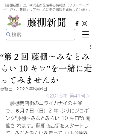
​
「藤棚新聞」は、横浜市西区藤棚の情報誌（フリーペーパ
ー）です。藤棚エリアを中心に街の情報を発信しています。
​藤棚新聞
“第 2 回 藤棚～みなとみ
らい 10 キロ”を一緒に走
ってみませんか
更新日：
2023年8月6日
＜2015年 第41号＞
　藤棚商店街のニライカナイの主催
で、６月７日（日）2 年 ぶりにジョギ
ング“藤棚～みなとみらい 10 キロ”が開
催さ れます。藤棚商店街をスタートし
て、みなとみらいを走って 山下公園を