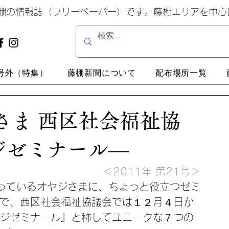
藤棚の情報誌（フリーペーパー）です。藤棚エリアを中
号外（特集）
藤棚新聞について
配布場所一覧
さま 西区社会福祉協
ジゼミナール―
＜2011年 第21号＞
っているオヤジさまに、ちょっと役立つゼミ
内で、西区社会福祉協議会では１２月４日か
ヤジゼミナール』と称してユニークな７つの