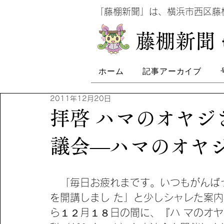
​
「藤棚新聞」は、横浜市西区
​藤棚新聞
ホーム
記事アーカイブ
2011年12月20日
拝啓 ハマのオヤジ
議会―ハマのオヤ
　「毎日お疲れまです。いつもがんば
を開講しまし た」と少しシャレた案
ら１２月１８日の間に、『ハ マのオ