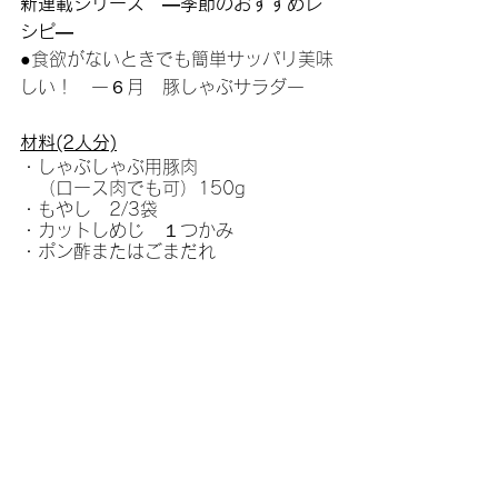
新連載シリーズ　―季節のおすすめレ
シピ―
●食欲がないときでも簡単サッパリ美味
しい！　一６月　豚しゃぶサラダ一
材料(2人分)
・しゃぶしゃぶ用豚肉
　（ロース肉でも可）150g
・もやし　2/3袋
・カットしめじ　１つかみ
・ポン酢またはごまだれ