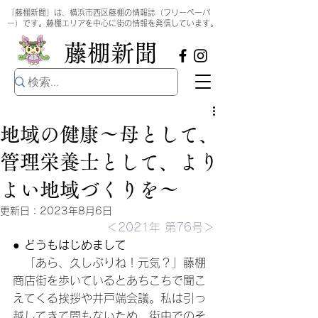
​
「藤棚新聞」は、横浜市西区藤棚の情報誌（フリーペーパ
ー）です。藤棚エリアを中心に街の情報を発信しています。
​藤棚新聞
地域の健康～母として、
管理栄養士として、より
よい地域づくりを～
更新日：
2023年8月6日
＜2021年 第76号＞
● 
どうもはじめまして
　「あら、久しぶりね！元気？」藤棚
商店街を歩いているとあちこちで聞こ
えてくる挨拶や井戸端会議。私は引っ
越してきて間もないため、街中でのそ