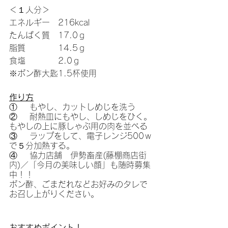
＜１人分＞
エネルギー　216kcal
たんぱく質　17.0ｇ
脂質　　　　14.5ｇ
食塩　　　　2.0ｇ
※ポン酢大匙1.5杯使用
作り方
①    もやし、カットしめじを洗う
②    耐熱皿にもやし、しめじをひく。
もやしの上に豚しゃぶ用の肉を並べる
③    ラップをして、電子レンジ500ｗ
で５分加熱する。
④    協力店舗　伊勢畜産(藤棚商店街
内)／「今月の美味しい顔」も随時募集
中！！
ポン酢、ごまだれなどお好みのタレで
お召し上がりください。
おすすめポイント！