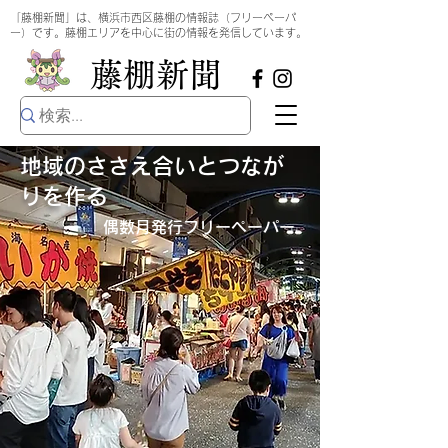
​
「藤棚新聞」は、横浜市西区藤棚の情報誌（フリーペーパ
ー）です。藤棚エリアを中心に街の情報を発信しています。
​藤棚新聞
地域のささえ合いとつなが
りを作る
偶数月発行​フリーペーパー