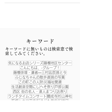
​キーワード
​キーワードに無いものは検索窓で検
索してみてください。
気になるお店シリーズ
藤棚地区センター
こんにちは、-グループ！
藤棚俳壇・選者―三村凪彦
昔と今
ふじなちゃんの散歩道
昔の写真
この町この人
防災
福祉関連
生活創造空間にし
へそ祭り
戸部公園
西区 街の名人・達人まつり
お祭り
ランチタイムコンサート
願成寺
杉山神社
藤棚シネマ商店街
こども笑店街
縁日
西区民まつり
阿波踊り
アロハ～、コミュニティハウス