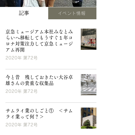
記事
イベント情報
京急ミュージアム本社みなとみ
らいへ移転してもうすぐ１年コ
ロナ対策注力して京急ミュージ
アム再開
2020年 第72号
今と昔 残しておきたい大谷卓
雄さんの貴重な収集品
2020年 第72号
サムライ業のしごと① ＜サム
ライ業って何？＞
2020年 第72号