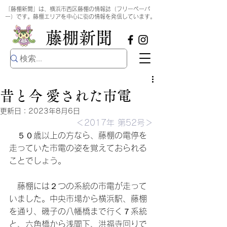
​
「藤棚新聞」は、横浜市西区藤棚の情報誌（フリーペーパ
ー）です。藤棚エリアを中心に街の情報を発信しています。
​藤棚新聞
昔と今 愛された市電
更新日：
2023年8月6日
＜2017年 第52号＞
　５０歳以上の方なら、藤棚の電停を
走っていた市電の姿を覚えておられる
ことでしょう。
　藤棚には２つの系統の市電が走って
いました。中央市場から横浜駅、藤棚
を通り、磯子の八幡橋まで行く７系統
と、六角橋から浅間下、洪福寺回りで