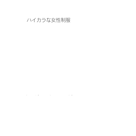
ハイカラな女性制服
市電が通った頃の霞橋
タグ：
昔と今
昔の写真
2017年 第52号