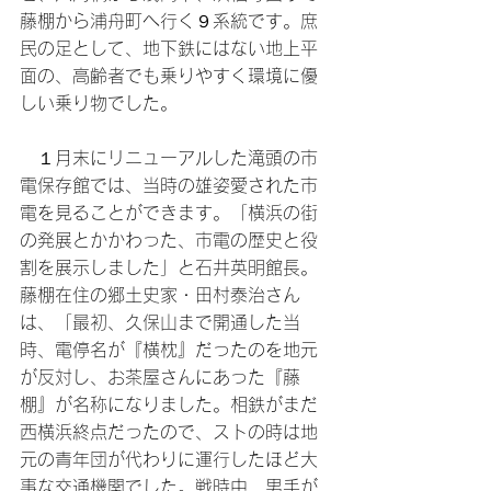
藤棚から浦舟町へ行く９系統です。庶
民の足として、地下鉄にはない地上平
面の、高齢者でも乗りやすく環境に優
しい乗り物でした。
　１月末にリニューアルした滝頭の市
電保存館では、当時の雄姿愛された市
電を見ることができます。「横浜の街
の発展とかかわった、市電の歴史と役
割を展示しました」と石井英明館長。
藤棚在住の郷土史家・田村泰治さん
は、「最初、久保山まで開通した当
時、電停名が『横枕』だったのを地元
が反対し、お茶屋さんにあった『藤
棚』が名称になりました。相鉄がまだ
西横浜終点だったので、ストの時は地
元の青年団が代わりに運行したほど大
事な交通機関でした。戦時中、男手が