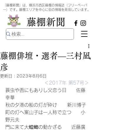
​
「藤棚新聞」は、横浜市西区藤棚の情報誌（フリーペーパ
ー）です。藤棚エリアを中心に街の情報を発信しています。
​藤棚新聞
藤棚俳壇・選者―三村凪
彦
更新日：
2023年8月6日
＜2017年 第57号＞
蓑虫や吾にもありし父恋う日　　佐藤
幸華
秋の夕港の船の灯が砕け   　新川博子
町の灯へ案山子は一人称で立つ　　小
野元夫
門に来て大蟷螂の動かざる　　近藤廣