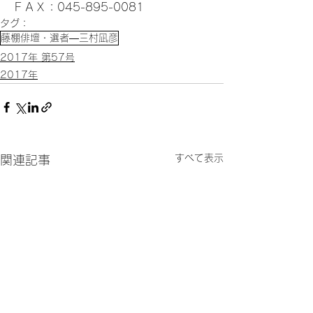
ＦＡＸ：045-895-0081
タグ：
藤棚俳壇・選者―三村凪彦
2017年 第57号
2017年
すべて表示
関連記事