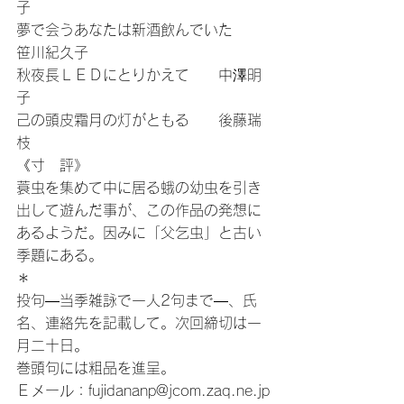
子
夢で会うあなたは新酒飲んでいた　　
笹川紀久子
秋夜長ＬＥＤにとりかえて　　中澤明
子
己の頭皮霜月の灯がともる　　後藤瑞
枝
《寸　評》
蓑虫を集めて中に居る蛾の幼虫を引き
出して遊んだ事が、この作品の発想に
あるようだ。因みに「父乞虫」と古い
季題にある。
＊
投句―当季雑詠で一人2句まで―、氏
名、連絡先を記載して。次回締切は一
月二十日。
巻頭句には粗品を進呈。
Ｅメール：fujidananp@jcom.zaq.ne.jp