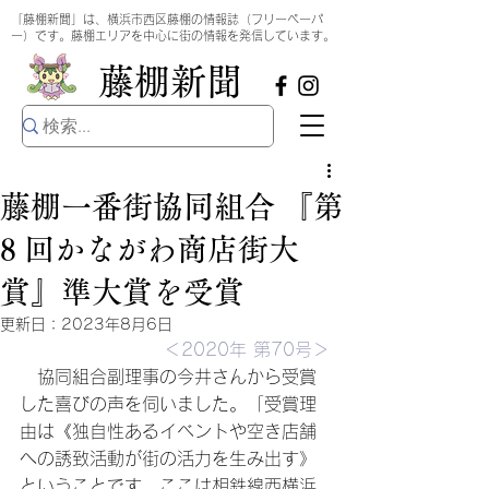
​
「藤棚新聞」は、横浜市西区藤棚の情報誌（フリーペーパ
ー）です。藤棚エリアを中心に街の情報を発信しています。
​藤棚新聞
藤棚一番街協同組合 『第
8 回かながわ商店街大
賞』準大賞を受賞
更新日：
2023年8月6日
＜2020年 第70号＞
　協同組合副理事の今井さんから受賞
した喜びの声を伺いました。「受賞理
由は《独自性あるイベントや空き店舗
への誘致活動が街の活力を生み出す》
ということです。ここは相鉄線西横浜