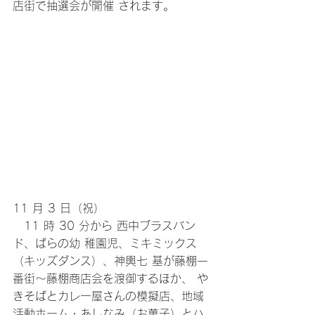
店街で抽選会が開催 されます。
11 月 3 日（祝）
　11 時 30 分から 西中ブラスバン
ド、ばらの幼 稚園児、ミキミックス
（キッズダンス）、神輿七 基が藤棚一
番街～藤棚商店会を渡御するほか、 や
きそばとカレー屋さんの模擬店、地域
活動ホーム・あしなみ（お菓子）とハ