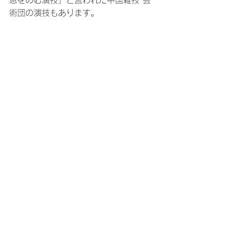
息をのむ演技」と言われた中国雑技 芸
術団の演技もあります。