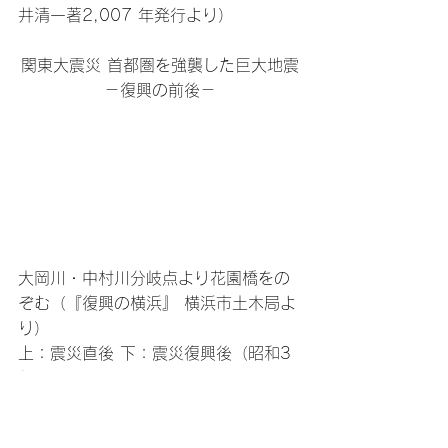
井清一著2,007 年発行より）
関東大震災 首都圏を強襲した巨大地震
－復興の前後－
大岡川・中村川分岐点より花園橋をの
ぞむ（『復興の横浜』 横浜市土木局よ
り）
上：震災直後 下：震災復興後（昭和3 
年頃）
タグ：
防災
福祉関連