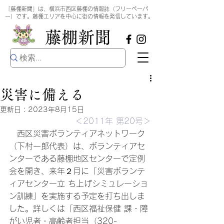
​
「藤棚新聞」は、横浜市西区藤棚の情報誌（フリーペーパ
ー）です。藤棚エリアを中心に街の情報を発信しています。
​藤棚新聞
災害に備える
更新日：
2023年8月15日
＜2011年 第20号＞
　西区災害ボランティアネットワーク
（下村一郎代表）は、ボランティアセ 
ンターである藤棚地区センターで定例
会を開き、来年２月に「災害ボランテ
ィアセンター立 ち上げシミュレーショ
ン訓練」を実施する予定を打ち出しま
した。詳しくは「西区福祉保健 課・障
がい児者・高齢者担当（320-