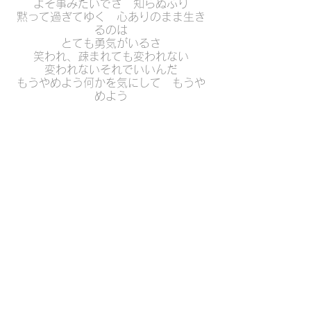
よそ事みたいでさ　知らぬふり
黙って過ぎてゆく　心ありのまま生き
るのは
とても勇気がいるさ
笑われ、疎まれても変われない
変われないそれでいいんだ
もうやめよう何かを気にして　もうや
めよう
誰かを気にして　ごまかし切れない現
実を
飲み干そう　飲み干すんだ
タグ：
生活創造空間にし
ランチタイムコンサート
2022年 第82号
2022年