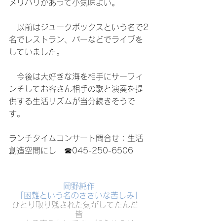
メリハリがあって小気味よい。
　以前はジュークボックスという名で2
名でレストラン、バーなどでライブを
していました。
　今後は大好きな海を相手にサーフィ
ンそしてお客さん相手の歌と演奏を提
供する生活リズムが当分続きそうで
す。
ランチタイムコンサート問合せ：生活
創造空間にし　☎045-250-6506
岡野純作
「困難という名のささいな苦しみ」
ひとり取り残された気がしてたんだ　
皆