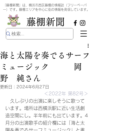
​
「藤棚新聞」は、横浜市西区藤棚の情報誌（フリーペーパ
ー）です。藤棚エリアを中心に街の情報を発信しています。
​藤棚新聞
海と太陽を奏でるサーフ
ミュージック 岡
野 純さん
更新日：
2024年6月27日
＜2022年 第82号＞
　久しぶりの出演に楽しそうに歌って
います。場所は西横浜駅に近い生活創
造空間にし。半年前にも出ています。4
月分の出演歌手の紹介欄には「海と太
陽を奏でるサーフミュージック」と書