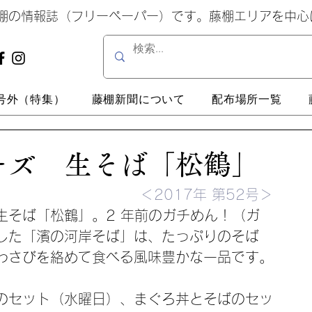
藤棚の情報誌（フリーペーパー）です。藤棚エリアを中
号外（特集）
藤棚新聞について
配布場所一覧
ーズ 生そば「松鶴」
＜2017年 第52号＞
生そば「松鶴」。2 年前のガチめん！（ガ
した「濱の河岸そば」は、たっぷりのそば
わさびを絡めて食べる風味豊かな一品です。
のセット（水曜日）、まぐろ丼とそばのセッ