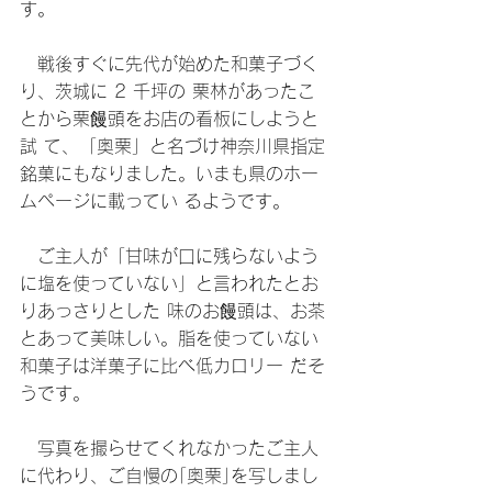
す。
　戦後すぐに先代が始めた和菓子づく
り、茨城に 2 千坪の 栗林があったこ
とから栗饅頭をお店の看板にしようと
試 て、「奥栗」と名づけ神奈川県指定
銘菓にもなりました。いまも県のホー
ムページに載ってい るようです。
　ご主人が「甘味が口に残らないよう
に塩を使っていない」と言われたとお
りあっさりとした 味のお饅頭は、お茶
とあって美味しい。脂を使っていない
和菓子は洋菓子に比べ低カロリー だそ
うです。
　写真を撮らせてくれなかったご主人
に代わり、ご自慢の｢奥栗｣を写しまし