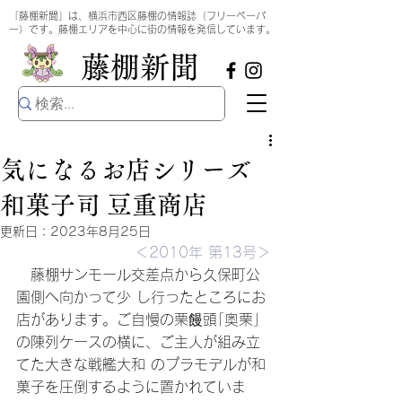
​
「藤棚新聞」は、横浜市西区藤棚の情報誌（フリーペーパ
ー）です。藤棚エリアを中心に街の情報を発信しています。
​藤棚新聞
気になるお店シリーズ
和菓子司 豆重商店
更新日：
2023年8月25日
＜2010年 第13号＞
　藤棚サンモール交差点から久保町公
園側へ向かって少 し行ったところにお
店があります。ご自慢の栗饅頭｢奥栗｣ 
の陳列ケースの横に、ご主人が組み立
てた大きな戦艦大和 のプラモデルが和
菓子を圧倒するように置かれていま