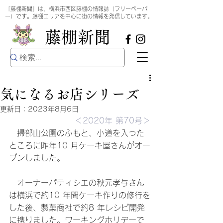
​
「藤棚新聞」は、横浜市西区藤棚の情報誌（フリーペーパ
ー）です。藤棚エリアを中心に街の情報を発信しています。
​藤棚新聞
気になるお店シリーズ
更新日：
2023年8月6日
＜2020年 第70号＞
　掃部山公園のふもと、小道を入った
ところに昨年10 月ケーキ屋さんがオー
プンしました。
　オーナーパティシエの秋元孝与さん
は横浜で約10 年間ケーキ作りの修行を
した後、製菓商社で約8 年レシピ開発
に携りました。ワーキングホリデーで