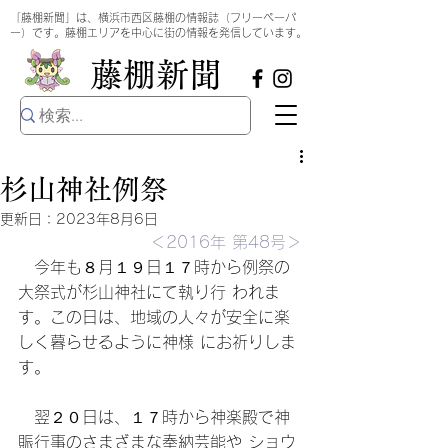
​
「藤棚新聞」は、横浜市西区藤棚の情報誌（フリーペーパ
ー）です。藤棚エリアを中心に街の情報を発信しています。
​藤棚新聞
杉山神社例祭
更新日：
2023年8月6日
＜2016年 第48号＞
　今年も８月１９日１７時から例祭の
大祭式が杉山神社にて執り行 われま
す。この日は、地域の人々が安全に楽
しく暮らせるように神様 にお祈りしま
す。 
　翌２０日は、１７時から神楽殿で神
賑行事のさまざまな奉納芸能や ショウ