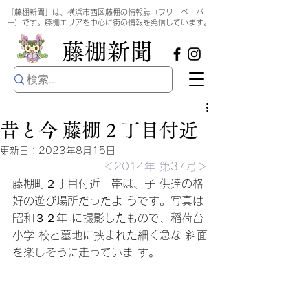
​
「藤棚新聞」は、横浜市西区藤棚の情報誌（フリーペーパ
ー）です。藤棚エリアを中心に街の情報を発信しています。
​藤棚新聞
昔と今 藤棚 2 丁目付近
更新日：
2023年8月15日
＜2014年 第37号＞
藤棚町２丁目付近一帯は、子 供達の格
好の遊び場所だったよ うです。写真は
昭和３２年 に撮影したもので、稲荷台
小学 校と墓地に挟まれた細く急な 斜面
を楽しそうに走っていま す。