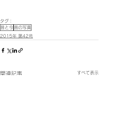
タグ：
昔と今
昔の写真
2015年 第42号
すべて表示
関連記事