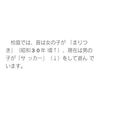
　校庭では、昔は女の子が 「まりつ
き」（昭和３０年 頃↑）、現在は男の
子が「サ ッカー」（↓）をして遊ん で
います。