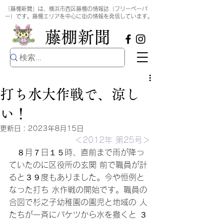
​
「藤棚新聞」は、横浜市西区藤棚の情報誌（フリーペーパ
ー）です。藤棚エリアを中心に街の情報を発信しています。
​藤棚新聞
打ち水大作戦で、涼し
い！
更新日：
2023年8月15日
＜2012年 第25号＞
　８月７日１５時、直前まで雨が降っ
ていたのに区役所の玄関 前で職員が計
ると３９度もありました。今や恒例と
なった打ち 水作戦の開始です。職員の
合図で杉之子幼稚園の園児と地域の 人
たちが一斉にバケツから水を撒くと ３