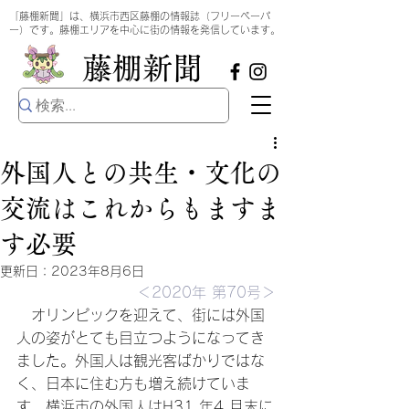
​
「藤棚新聞」は、横浜市西区藤棚の情報誌（フリーペーパ
ー）です。藤棚エリアを中心に街の情報を発信しています。
​藤棚新聞
外国人との共生・文化の
交流はこれからもますま
す必要
更新日：
2023年8月6日
＜2020年 第70号＞
　オリンピックを迎えて、街には外国
人の姿がとても目立つようになってき
ました。外国人は観光客ばかりではな
く、日本に住む方も増え続けていま
す。横浜市の外国人はH31 年4 月末に