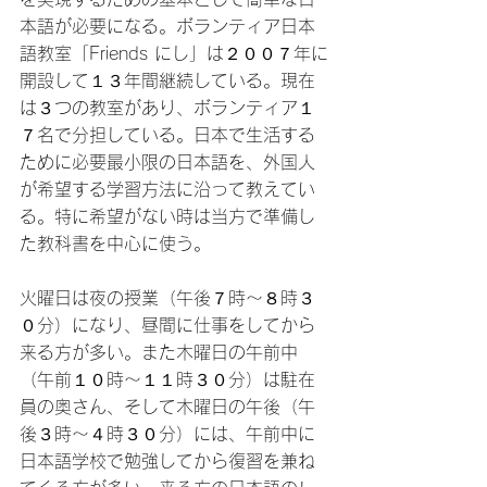
本語が必要になる。ボランティア日本
語教室「Friends にし」は２００７年に
開設して１３年間継続している。現在
は３つの教室があり、ボランティア１
７名で分担している。日本で生活する
ために必要最小限の日本語を、外国人
が希望する学習方法に沿って教えてい
る。特に希望がない時は当方で準備し
た教科書を中心に使う。
火曜日は夜の授業（午後７時～８時３
０分）になり、昼間に仕事をしてから
来る方が多い。また木曜日の午前中
（午前１０時～１１時３０分）は駐在
員の奥さん、そして木曜日の午後（午
後３時～４時３０分）には、午前中に
日本語学校で勉強してから復習を兼ね