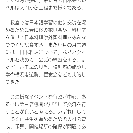
てくる方が多い。来る方の日本語のレ
ベルは入門から上級まで様々である。
　教室では日本語学習の他に交流を深
めるために春に桜の花見会や、料理室
を借りて日本料理や外国料理をみんな
でつくり試食する。また毎月の月末週
には「日本料理について」などとタイ
トルを決めて、会話の練習をする。ま
たビール工場の見学、横浜港の施設見
学や横浜港遊覧、昼食会なども実施し
てきた。
　この様なイベントを行政が中心、あ
るいは第三者機関が担当して交流を行
うことが良いと考える。いずれにして
も多文化共生を進めるための人材の育
成、予算、開催場所の確保が問題であ