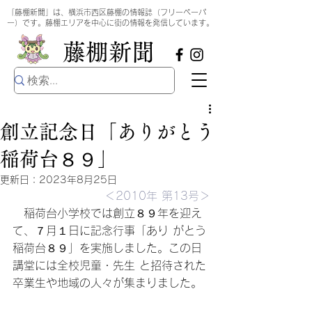
​
「藤棚新聞」は、横浜市西区藤棚の情報誌（フリーペーパ
ー）です。藤棚エリアを中心に街の情報を発信しています。
​藤棚新聞
創立記念日「ありがとう
稲荷台８９」
更新日：
2023年8月25日
＜2010年 第13号＞
　稲荷台小学校では創立８９年を迎え
て、７月１日に記念行事「あり がとう
稲荷台８９」を実施しました。この日
講堂には全校児童・先生 と招待された
卒業生や地域の人々が集まりました。