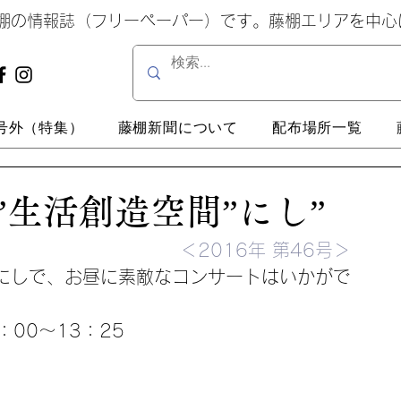
藤棚の情報誌（フリーペーパー）です。藤棚エリアを中
号外（特集）
藤棚新聞について
配布場所一覧
”生活創造空間”にし”
＜2016年 第46号＞
にしで、お昼に素敵なコンサートはいかがで
3：00～13：25