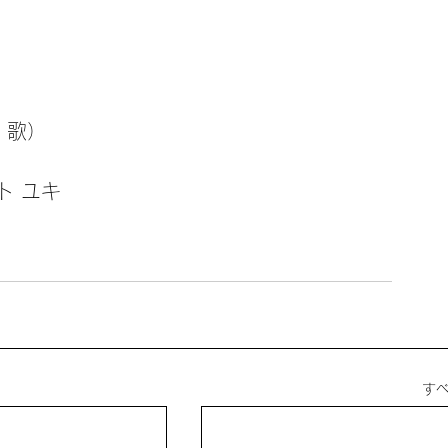
・歌）
ト ユキ
す