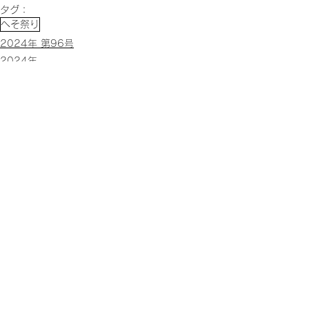
タグ：
へそ祭り
2024年 第96号
2024年
すべて表示
関連記事