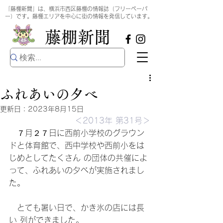
​
「藤棚新聞」は、横浜市西区藤棚の情報誌（フリーペーパ
ー）です。藤棚エリアを中心に街の情報を発信しています。
​藤棚新聞
ふれあいの夕べ
更新日：
2023年8月15日
＜2013年 第31号＞
　７月２７日に西前小学校のグラウン
ドと体育館で、西中学校や西前小をは
じめとしてたくさん の団体の共催によ
って、ふれあいの夕べが実施されまし
た。
　とても暑い日で、かき氷の店には長
い 列ができました。