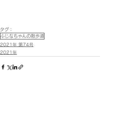
タグ：
ふじなちゃんの散歩道
2021年 第74号
2021年
すべて表示
関連記事