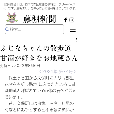
​
「藤棚新聞」は、横浜市西区藤棚の情報誌（フリーペーパ
ー）です。藤棚エリアを中心に街の情報を発信しています。
​藤棚新聞
ふじなちゃんの散歩道
甘酒が好きなお地蔵さん
更新日：
2023年8月6日
＜2021年 第74号＞
　保土ヶ谷道から久保町に入り服部生
花店を右折し路地 に入ったところに甘
酒地蔵と呼ばれている5体の石仏が並ん
でいます。
　昔、久保町には虫歯、お産、無尽の
時などにお祈りすると不思議に願いが