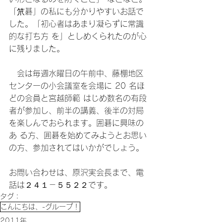
「笊碁」の私にも分かりやすいお話で
した。「初心者はあまり凝らずに常識
的な打ち方 を」としめくられたのが心
に残りました。
　会は毎週水曜日の午前中、藤棚地区
センターの小会議室を会場に 20 名ほ
どの会員と宮越師範 はじめ数名の有段
者が参加し、前半の講義、後半の対局
を楽しんでおられます。囲碁に興味の
あ る方、囲碁を始めてみようとお思い
の方、参加されてはいかがでしょう。
お問い合わせは、原沢実会長まで、電
話は２４１－５５２２です。
タグ：
こんにちは、-グループ！
2011年