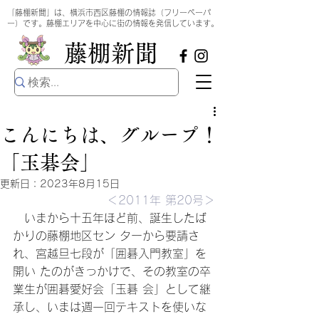
​
「藤棚新聞」は、横浜市西区藤棚の情報誌（フリーペーパ
ー）です。藤棚エリアを中心に街の情報を発信しています。
​藤棚新聞
こんにちは、グループ！
「玉碁会」
更新日：
2023年8月15日
＜2011年 第20号＞
　いまから十五年ほど前、誕生したば
かりの藤棚地区セン ターから要請さ
れ、宮越旦七段が「囲碁入門教室」を
開い たのがきっかけで、その教室の卒
業生が囲碁愛好会「玉碁 会」として継
承し、いまは週一回テキストを使いな