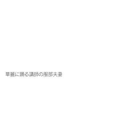
華麗に踊る講師の服部夫妻
タグ：
こんにちは、-グループ！
2010年
すべて表示
関連記事