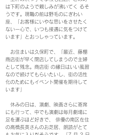
は下町のようで親しみが沸いてく るそ
うです。現職の前は野毛のにぎわい
座、「お客様にいやな思いをさせたく
ない一心で、いつも接遇に気をつけて
います」とおっしゃっています。 
　お住まいは久保町で、「最近、藤棚
商店街が早く閉店してしまうので主婦
として残念。商店街 の縁日はいい風習
なので続けてもらいたいし、街の活性
化のためにもイベント開催を期待して 
います」 
　休みの日は、演劇、映画さらに寄席
にも行って、中でも演劇は毎月劇場に
足を運ぶほど好きで、 俳優の南区在住
の高橋長英さんのお芝居、朗読がとて
もお気に入りだそうです。「7 月 2 日