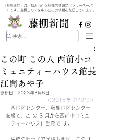
​
「藤棚新聞」は、横浜市西区藤棚の情報誌（フリーペーパ
ー）です。藤棚エリアを中心に街の情報を発信しています。
​藤棚新聞
この町 この人 西前小コ
ミュニティーハウス館長
江間あや子
更新日：
2023年8月6日
＜2015年 第42号＞
　西地区センター、藤棚地区センター
を経て、こ の 3 月から西前小コミュ
ニティーハウスに勤務で す。 
　生粋の浜っ子で学校も西区、この町