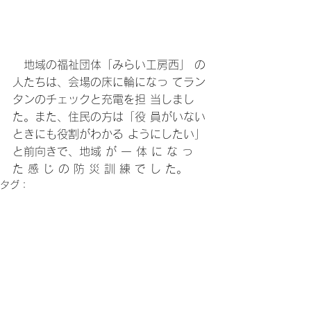
　地域の福祉団体「みらい工房西」 の
人たちは、会場の床に輪になっ てラン
タンのチェックと充電を担 当しまし
た。また、住民の方は「役 員がいない
ときにも役割がわかる ようにしたい」
と前向きで、地域 が 一 体 に な っ 
た 感 じ の 防 災 訓 練 で し た。
タグ：
防災
2014年 第38号
2014年