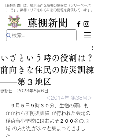
​
「藤棚新聞」は、横浜市西区藤棚の情報誌（フリーペーパ
ー）です。藤棚エリアを中心に街の情報を発信しています。
​藤棚新聞
いざという時の役割は？
前向きな住民の防災訓練
――第３地区
更新日：
2023年8月6日
＜2014年 第38号＞
　９月５日９時３０分、生憎の雨にも
かかわらず防災訓練 が行われた会場の
稲荷台小学校にはおよそ２００名の地
域 の方がたが次々と集まってきまし
た。