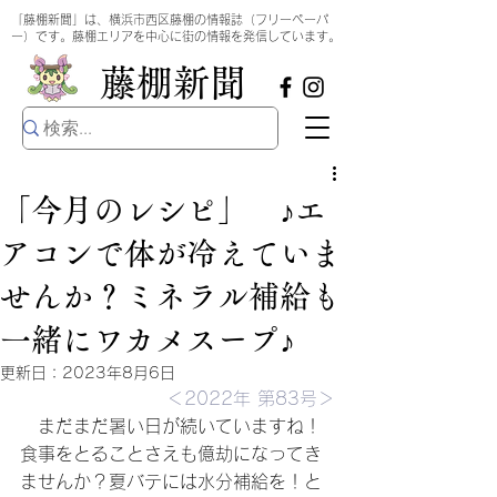
​
「藤棚新聞」は、横浜市西区藤棚の情報誌（フリーペーパ
ー）です。藤棚エリアを中心に街の情報を発信しています。
​藤棚新聞
「今月のレシピ」 ♪エ
アコンで体が冷えていま
せんか？ミネラル補給も
一緒にワカメスープ♪
更新日：
2023年8月6日
＜2022年 第83号＞
　まだまだ暑い日が続いていますね！
食事をとることさえも億劫になってき
ませんか？夏バテには水分補給を！と