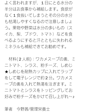
よく言われますが、１日にとる水分の
半分はお食事から補給します。食欲が
なく１食抜いてしまうとその分の水分
も枯渇しやすくなるので注意しましょ
う。果物や野菜は水分の多いもの（ス
イカ、梨、ブドウ、トマト）などを食
べるようにすると汗とともに失われる
ミネラルも補給できてお勧めです。
　材料(２人前)：ワカメスープの素、ミ
ニトマト、シラス、粉チーズ、しめじ
★しめじを耐熱カップに入れてラップ
をして電子レンジで約２分。ワカメス
ープの素を入れて熱湯を注ぎます。ミ
ニトマトとシラスをトッピングしてお
好みで粉チーズをかけて召し上がれ～♪
筆者　今野茜/管理栄養士