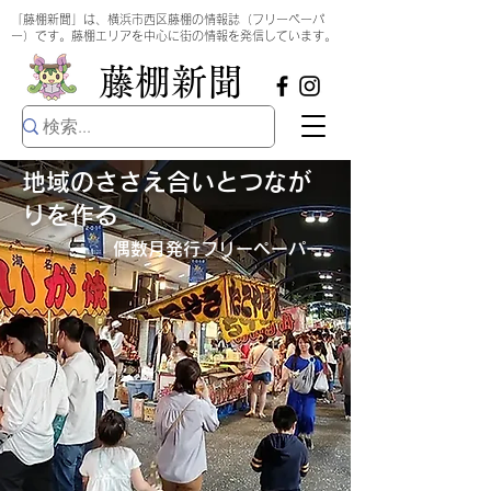
​
「藤棚新聞」は、横浜市西区藤棚の情報誌（フリーペーパ
ー）です。藤棚エリアを中心に街の情報を発信しています。
​藤棚新聞
地域のささえ合いとつなが
りを作る
偶数月発行​フリーペーパー