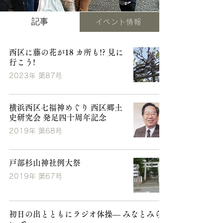
記事
イベント情報
西区に藤の花が18 カ所も!? 見に
行こう!
2023年 第87号
横浜西区七福神めぐり 西区郷土
史研究会 発足四十周年記念
2019年 第68号
戸部杉山神社例大祭
2019年 第67号
初日の出とともにラジオ体操― みなとみら