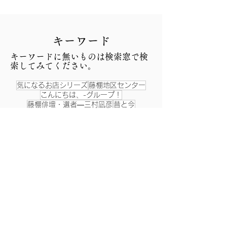
​キーワード
​キーワードに無いものは検索窓で検
索してみてください。
気になるお店シリーズ
藤棚地区センター
こんにちは、-グループ！
藤棚俳壇・選者―三村凪彦
昔と今
ふじなちゃんの散歩道
昔の写真
この町この人
防災
福祉関連
生活創造空間にし
へそ祭り
戸部公園
西区 街の名人・達人まつり
お祭り
ランチタイムコンサート
願成寺
杉山神社
藤棚シネマ商店街
こども笑店街
縁日
西区民まつり
阿波踊り
アロハ～、コミュニティハウス
今月のレシピ
銭湯
エイサー
スタンプラリー
藤棚まつり
バトンを繋いで、街をつなげよう！
盆踊り
西区制80周年
100号記念
神奈川大学