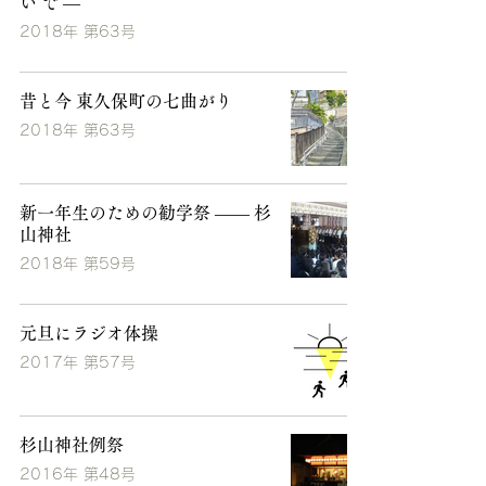
い で ―
2018年 第63号
昔と今 東久保町の七曲がり
2018年 第63号
新一年生のための勧学祭 ―― 杉
山神社
2018年 第59号
元旦にラジオ体操
2017年 第57号
杉山神社例祭
2016年 第48号