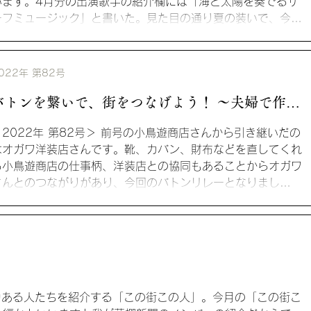
います。4月分の出演歌手の紹介欄には「海と太陽を奏でるサ
ーフミュージック」と書いた。見た目の通り夏の装いで、今に
もサーフボードを担いで湘南の海に現れそうです...
022年 第82号
バトンを繋いで、街をつなげよう！ ～夫婦で作る
「Paradise」 洋装店オガワさん～
＜2022年 第82号＞ 前号の小鳥遊商店さんから引き継いだの
はオガワ洋装店さんです。靴、カバン、財布などを直してくれ
る小鳥遊商店の仕事柄、洋装店との協同もあることからオガワ
さんとのつながりがあり、今回のバトンリレーとなりまし
。...
）
の魅力ある人たちを紹介する「この街この人」。今月の「この街こ