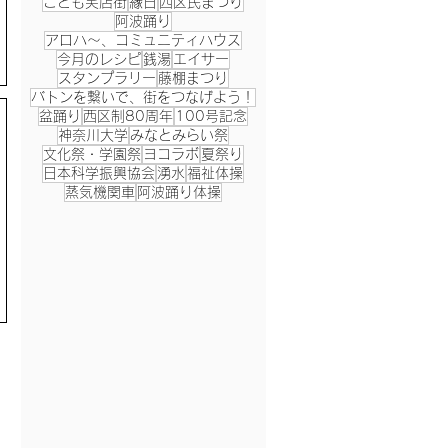
こども笑店街
縁日
西区民まつり
阿波踊り
アロハ～、コミュニティハウス
今月のレシピ
銭湯
エイサー
スタンプラリー
藤棚まつり
バトンを繋いで、街をつなげよう！
盆踊り
西区制80周年
100号記念
神奈川大学
みなとみらい祭
文化祭・学園祭
ヨコラボ
夏祭り
日本科学振興協会
湧水
福祉体操
蒸気機関車
阿波踊り体操