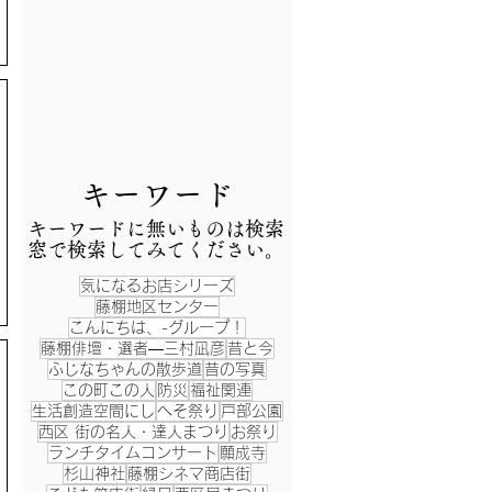
​キーワード
​キーワードに無いものは検索
窓で検索してみてください。
気になるお店シリーズ
藤棚地区センター
こんにちは、-グループ！
藤棚俳壇・選者―三村凪彦
昔と今
ふじなちゃんの散歩道
昔の写真
この町この人
防災
福祉関連
生活創造空間にし
へそ祭り
戸部公園
西区 街の名人・達人まつり
お祭り
ランチタイムコンサート
願成寺
杉山神社
藤棚シネマ商店街