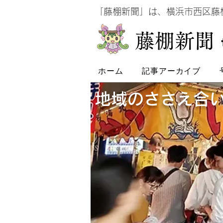
​
「藤棚新聞」は、横浜市西区
​藤棚新聞
ホーム
記事アーカイブ
地域のささえ合