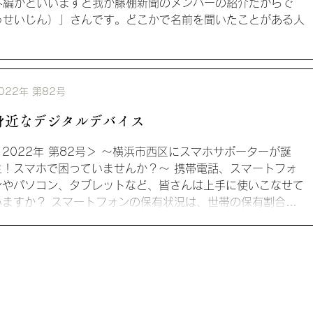
外編かといいますと我が藤棚新聞のメンバーの紹介だからで
うせいじん）」さんです。どこかで名前を聞いたことがある人
022年 第82号
身近なデジタルデバイス
＜2022年 第82号＞ ～横浜市西区にスマホサポーターが誕
生！スマホで困っていませんか？～ 携帯電話、スマートフォ
ンやパソコン、タブレットなど、皆さんは上手に使いこなせて
いますか？ スマートフォンの保有状況は、世帯の保有割合が
8.6％、個人の保有割合が...