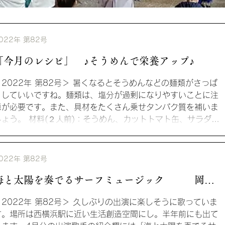
022年 第82号
「今月のレシピ」 ♪そうめんで栄養アップ♪
＜2022年 第82号＞ 暑くなるとそうめんなどの麺類がさっぱ
りしていいですね。麺類は、塩分が過剰になりやすいことに注
意が必要です。また、具材をたくさん乗せタンパク質を補いま
しょう。 材料(２人前)：そうめん、カットトマト缶、サラダチ
キン、めかぶ、すりごま...
022年 第82号
海と太陽を奏でるサーフミュージック 岡
野 純さん
＜2022年 第82号＞ 久しぶりの出演に楽しそうに歌っていま
す。場所は西横浜駅に近い生活創造空間にし。半年前にも出て