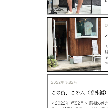
2
た
2022年 第82号
この街、この人（番外編
＜2022年 第82号＞ 藤棚